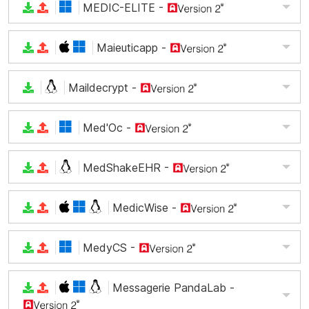
MEDIC-ELITE
-
Maieuticapp
-
Maildecrypt
-
Med'Oc
-
MedShakeEHR
-
MedicWise
-
MedyCS
-
Messagerie PandaLab
-