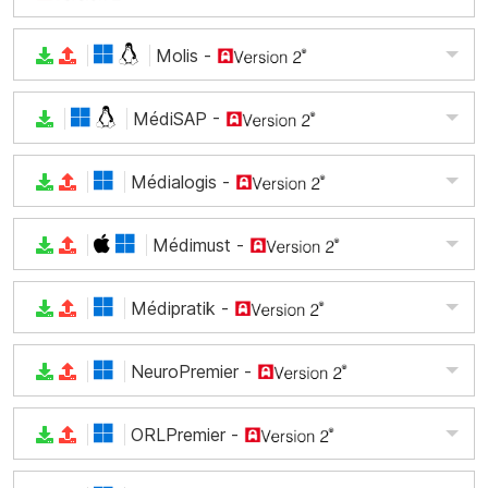
Molis
-
MédiSAP
-
Médialogis
-
Médimust
-
Médipratik
-
NeuroPremier
-
ORLPremier
-