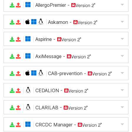
AllergoPremier
-
Askamon
-
Aspirine
-
AxiMessage
-
CAB-prevention
-
CEDALION
-
CLARILAB
-
CRCDC Manager
-