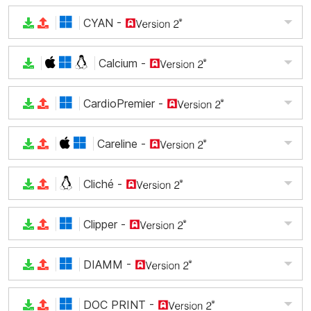
CYAN
-
Calcium
-
CardioPremier
-
Careline
-
Cliché
-
Clipper
-
DIAMM
-
DOC PRINT
-