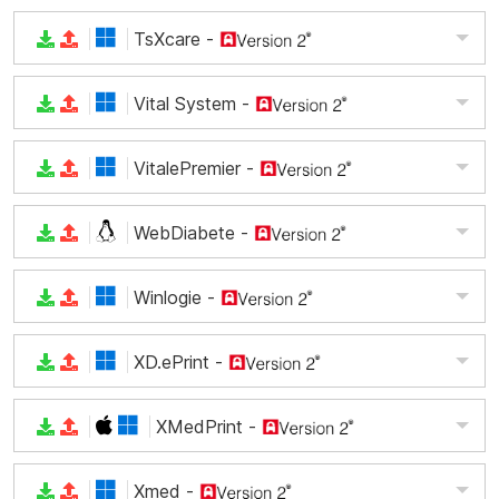
TsXcare
-
Vital System
-
VitalePremier
-
WebDiabete
-
Winlogie
-
XD.ePrint
-
XMedPrint
-
Xmed
-