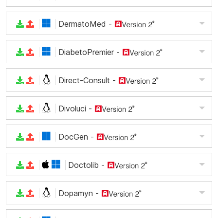
DermatoMed
-
DiabetoPremier
-
Direct-Consult
-
Divoluci
-
DocGen
-
Doctolib
-
Dopamyn
-