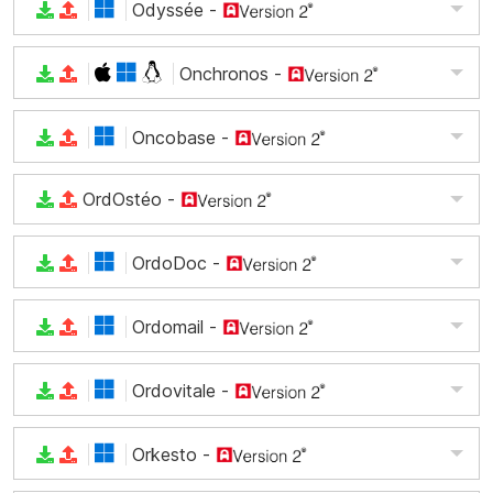
Odyssée
-
Onchronos
-
Oncobase
-
OrdOstéo
-
OrdoDoc
-
Ordomail
-
Ordovitale
-
Orkesto
-