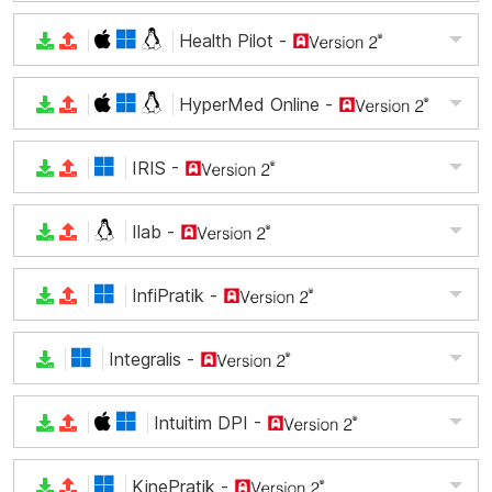
Health Pilot
-
HyperMed Online
-
IRIS
-
Ilab
-
InfiPratik
-
Integralis
-
Intuitim DPI
-
KinePratik
-